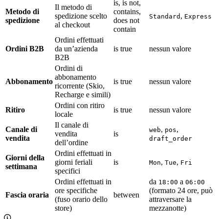
is, is not,
Il metodo di
Metodo di
contains,
spedizione scelto
,
Standard
Express
spedizione
does not
al checkout
contain
Ordini effettuati
Ordini B2B
da un’azienda
is true
nessun valore
B2B
Ordini di
abbonamento
Abbonamento
is true
nessun valore
ricorrente (Skio,
Recharge e simili)
Ordini con ritiro
Ritiro
is true
nessun valore
locale
Il canale di
Canale di
,
,
web
pos
vendita
is
vendita
draft_order
dell’ordine
Ordini effettuati in
Giorni della
giorni feriali
is
,
,
Mon
Tue
Fri
settimana
specifici
Ordini effettuati in
da
a
18:00
06:00
ore specifiche
(formato 24 ore, può
Fascia oraria
between
(fuso orario dello
attraversare la
store)
mezzanotte)