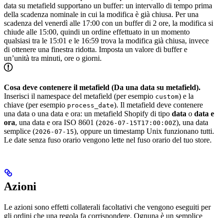
data su metafield supportano un buffer: un intervallo di tempo prima
della scadenza nominale in cui la modifica è già chiusa. Per una
scadenza del venerdì alle 17:00 con un buffer di 2 ore, la modifica si
chiude alle 15:00, quindi un ordine effettuato in un momento
qualsiasi tra le 15:01 e le 16:59 trova la modifica già chiusa, invece
di ottenere una finestra ridotta. Imposta un valore di buffer e
un’unità tra minuti, ore o giorni.
Cosa deve contenere il metafield (Da una data su metafield).
Inserisci il namespace del metafield (per esempio
) e la
custom
chiave (per esempio
). Il metafield deve contenere
process_date
una data o una data e ora: un metafield Shopify di tipo
data
o
data e
ora
, una data e ora ISO 8601 (
), una data
2026-07-15T17:00:00Z
semplice (
), oppure un timestamp Unix funzionano tutti.
2026-07-15
Le date senza fuso orario vengono lette nel fuso orario del tuo store.
Azioni
Le azioni sono effetti collaterali facoltativi che vengono eseguiti per
gli ordini che una regola fa corrispondere. Ognuna è un semplice