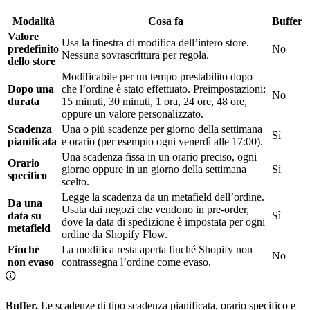
Modalità
Cosa fa
Buffer
Valore
Usa la finestra di modifica dell’intero store.
predefinito
No
Nessuna sovrascrittura per regola.
dello store
Modificabile per un tempo prestabilito dopo
Dopo una
che l’ordine è stato effettuato. Preimpostazioni:
No
durata
15 minuti, 30 minuti, 1 ora, 24 ore, 48 ore,
oppure un valore personalizzato.
Scadenza
Una o più scadenze per giorno della settimana
Sì
pianificata
e orario (per esempio ogni venerdì alle 17:00).
Una scadenza fissa in un orario preciso, ogni
Orario
giorno oppure in un giorno della settimana
Sì
specifico
scelto.
Legge la scadenza da un metafield dell’ordine.
Da una
Usata dai negozi che vendono in pre-order,
data su
Sì
dove la data di spedizione è impostata per ogni
metafield
ordine da Shopify Flow.
Finché
La modifica resta aperta finché Shopify non
No
non evaso
contrassegna l’ordine come evaso.
Buffer.
Le scadenze di tipo scadenza pianificata, orario specifico e