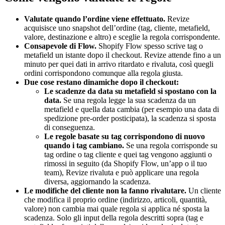
Valutate quando l’ordine viene effettuato.
Revize
acquisisce uno snapshot dell’ordine (tag, cliente, metafield,
valore, destinazione e altro) e sceglie la regola corrispondente.
Consapevole di Flow.
Shopify Flow spesso scrive tag o
metafield un istante dopo il checkout. Revize attende fino a un
minuto per quei dati in arrivo ritardato e rivaluta, così quegli
ordini corrispondono comunque alla regola giusta.
Due cose restano dinamiche dopo il checkout:
Le scadenze da data su metafield si spostano con la
data.
Se una regola legge la sua scadenza da un
metafield e quella data cambia (per esempio una data di
spedizione pre-order posticipata), la scadenza si sposta
di conseguenza.
Le regole basate su tag corrispondono di nuovo
quando i tag cambiano.
Se una regola corrisponde su
tag ordine o tag cliente e quei tag vengono aggiunti o
rimossi in seguito (da Shopify Flow, un’app o il tuo
team), Revize rivaluta e può applicare una regola
diversa, aggiornando la scadenza.
Le modifiche del cliente non la fanno rivalutare.
Un cliente
che modifica il proprio ordine (indirizzo, articoli, quantità,
valore) non cambia mai quale regola si applica né sposta la
scadenza. Solo gli input della regola descritti sopra (tag e